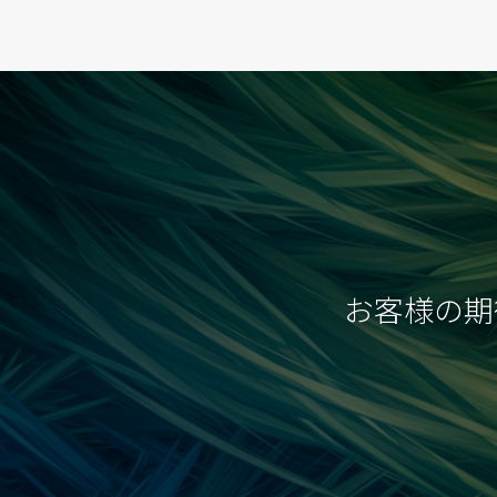
投
稿
の
ペ
ー
ジ
送
り
お客様の期