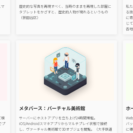
スマ
歴史的な写真を再現すべく、当時のままを再現した部屋に
私た
。
タブレットをかざすと、歴史的人物が現れるというもの
る技
（世田谷区）
に寄
じて
各地
メタバース：バーチャル美術館
ホ
て模
サーバーにホストアプリを立ち上げ24時間常駐。
We
でプ
iOS/Androidスマホアプリからマルチプレイ状態で接続
バッ
し、ヴァーチャル美術館で3Dオブジェを閲覧。（大手鉄道
に導