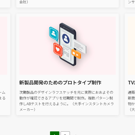
会社）
ンサ
新製品開発のためのプロトタイプ制作
T
チーム
次期製品のデザインラフスケッチを元に実際におおよその
通販
による
動作が確認できるアプリを短期間で制作。複数パターン制
新商
作しABテストを行えるように。（大手インスタントカメラ
物か
メーカー）
（大