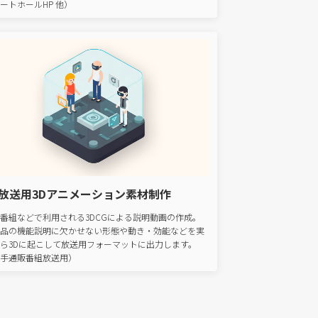
ートホールHP 他）
V放送用3Dアニメーション素材制作
番組などで利用される3DCGによる説明動画の作成。
品の機能説明に欠かせない形態や動き・効能などを実
ら3Dに起こして放送用フォーマットに出力します。
手通販番組放送用）