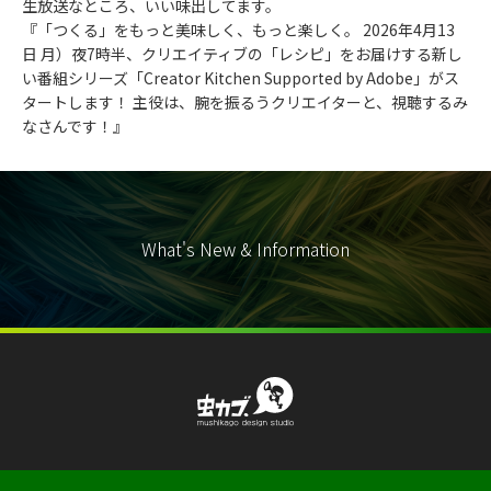
生放送なところ、いい味出してます。
『「つくる」をもっと美味しく、もっと楽しく。 2026年4月13
日 月）夜7時半、クリエイティブの「レシピ」をお届けする新し
い番組シリーズ「
Creator Kitchen Supported by Adobe
」がス
タートします！ 主役は、腕を振るうクリエイターと、視聴するみ
なさんです！』
What's New & Information