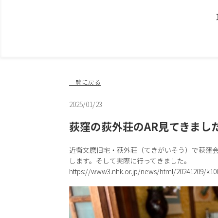
一覧に戻る
2025/01/23
荻窪の荻外荘のAR見てきまし
近衞文麿旧宅・荻外荘（てきがいそう）で荻窪会
します。そして実際に行ってきました。
https://www3.nhk.or.jp/news/html/20241209/k10